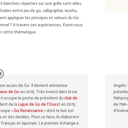
et blanches réparties sur une grille sont-elles
litudes entre jeu de go, calligraphie, wushu,
ment appliquer les principes et valeurs du Go
nnel ? A travers ses expériences, Kevin vous
ur cette thématique.
er au jeu de Go. Il devient animateur
Angélo 
aise de Go
en 2015. Très investi dans la vie
préside
 il occupe le poste de président du
club de
Mahjong
dent de la
Ligue de Go de l’Ouest
en 2015.
de Mah-
groupe «
Go Renaissance
» dont le but est
d’évène
et des familles. Pour ce faire, ils élaborent
Français et Japonais. Le premier échange a