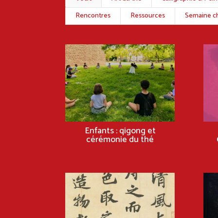
Rencontres
Ressources
Semaine ch
Enfants : qigong et
cérémonie du thé