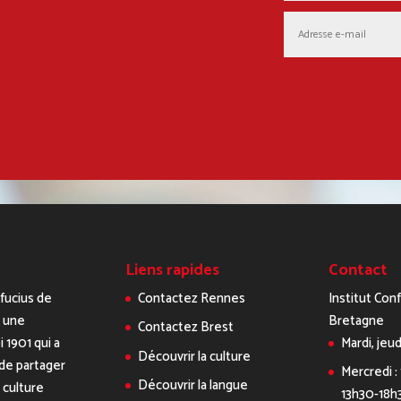
Liens rapides
Contact
nfucius de
Contactez Rennes
Institut Con
 une
Bretagne
Contactez Brest
i 1901 qui a
Mardi, jeud
Découvrir la culture
de partager
Mercredi :
Découvrir la langue
a culture
13h30-18h