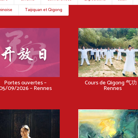
inoise
Taijiquan et Qigong
Portes ouvertes –
Cours de Qigong 气功 
05/09/2026 – Rennes
Rennes