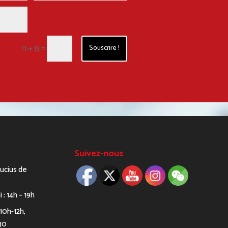
=
11 + 13
Souscrire !
Suivez-nous
fucius de
i : 14h – 19h
 10h-12h,
30