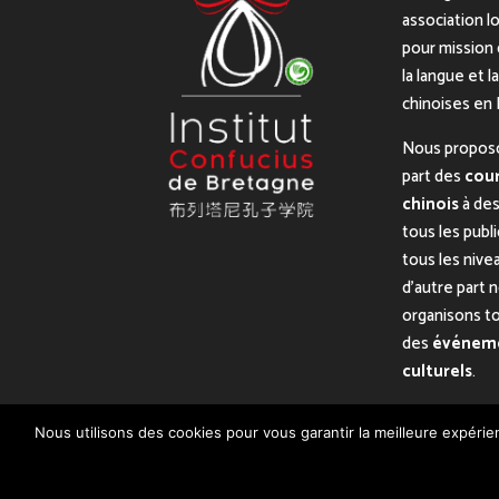
association lo
pour mission 
la langue et l
chinoises en
Nous propos
part des
cour
chinois
à des
tous les publ
tous les nive
d’autre part 
organisons t
des
événem
culturels
.
Nous utilisons des cookies pour vous garantir la meilleure expérien
Copyright 2019 - Réalisé avec ♡ par
Digitellement