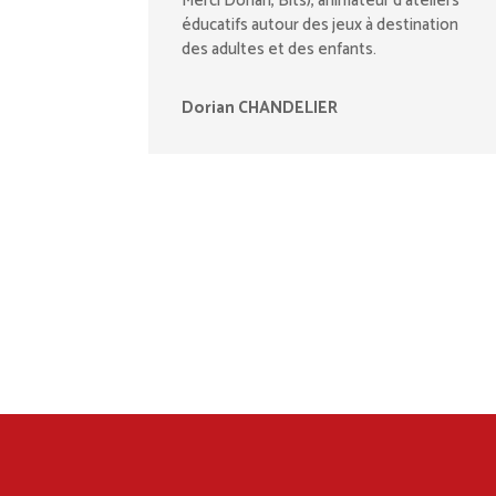
Merci Dorian, Bits), animateur d’ateliers
éducatifs autour des jeux à destination
des adultes et des enfants.
Dorian CHANDELIER