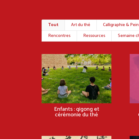
Tout
Art du thé
Calligraphie & Pei
Rencontres
Ressources
Semaine ch
Enfants : qigong et
cérémonie du thé