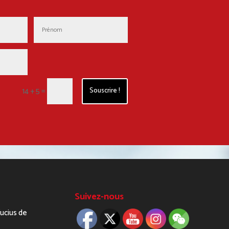
=
14 + 5
Souscrire !
Suivez-nous
fucius de