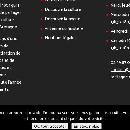
Contactez Brest
i 1901 qui a
Mardi, jeud
Découvrir la culture
de partager
Mercredi :
Découvrir la langue
a culture
13h30-18h
 Bretagne.
Antenne du finistère
Vendredi :
Mentions légales
ons d’une
Samedi : 1
s de
13h30-18h
tination de
ics et de
02.99.87.
aux, et
contact@c
nous
bretagne.
oute l’année
ents
ce sur notre site web. En poursuivant votre navigation sur ce site, vou
et récupérer des statistiques de votre visite.
Ok, tout accepter
En savoir plus