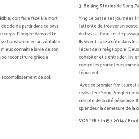
3. Beijing Stories
de Song
Pe
sible, doit faire face à la mort
Ying Le passe ses journées à 
e décide de partir dans ce pays
l’attente de trouver un poste d
 son corps. Plongée dans cette
du travail, d’une cécité passag
l se transforme en un véritable
Ils vivent côte à côte dans le
e mieux connaître la vie de son
l’écart de la mégalopole. Deux 
e se reconstruire grâce à
cohabiter et s’entraider. Jin, 
contre les promoteurs immobil
l’épuisent.
t accomplissement de soi.
Avec ce premier film (lauréat d
réalisateur Song Pengfei nous 
compte de la cité pékinoise. 
splendeur la démesure de la c
VOSTFR / 1h15 / 2014 / Pro