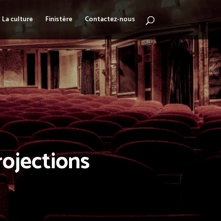
La culture
Finistère
Contactez-nous
rojections