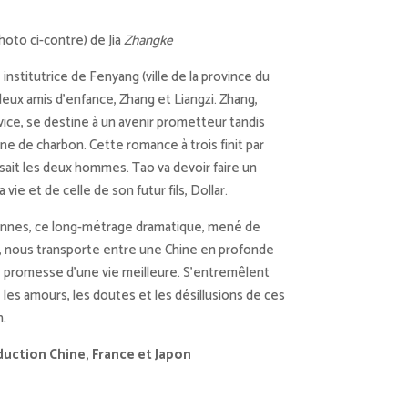
hoto ci-contre) de Jia
Zhangke
 institutrice de Fenyang (ville de la province du
deux amis d’enfance, Zhang et Liangzi. Zhang,
vice, se destine à un avenir prometteur tandis
ine de charbon. Cette romance à trois finit par
issait les deux hommes. Tao va devoir faire un
 vie et de celle de son futur fils, Dollar.
Cannes, ce long-métrage dramatique, mené de
e, nous transporte entre une Chine en profonde
e promesse d’une vie meilleure. S’entremêlent
, les amours, les doutes et les désillusions de ces
n.
duction Chine, France et Japon