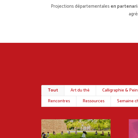
Projections départementales
en partenar
agré
Tout
Art du thé
Calligraphie & Pei
Rencontres
Ressources
Semaine ch