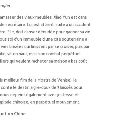
ngfei
ramasser des vieux meubles, Xiao Yun est dans
e secrétaire. Lui est atteint, suite à un accident
ère. Elle, doit danser dénudée pour gagner sa vie.
 sous sol d’un immeuble d’une cité souterraine à
vies brisées qui finissent par se croiser, puis par
enfin, vit en haut, mais son combat perpétuel
iers qui veulent racheter sa maison à bas coût
u meilleur film de la Mostra de Venise), le
conte le destin aigre-doux de 3 laissés pour
Il nous dépeint également avec justesse et
apitale chinoise, en perpétuel mouvement.
duction Chine