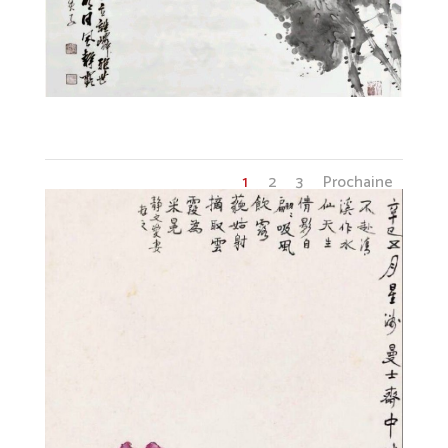
1prepa4
1
2
3
Prochaine