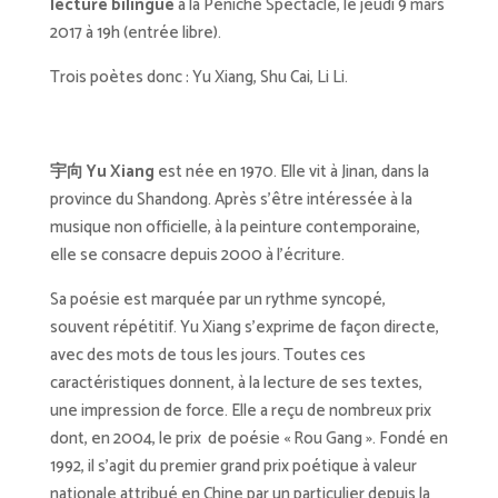
lecture bilingue
à la Péniche Spectacle, le jeudi 9 mars
2017 à 19h (entrée libre).
Trois poètes donc : Yu Xiang, Shu Cai, Li Li.
宇向 Yu Xiang
est née en 1970. Elle vit à Jinan, dans la
province du Shandong. Après s’être intéressée à la
musique non officielle, à la peinture contemporaine,
elle se consacre depuis 2000 à l’écriture.
Sa poésie est marquée par un rythme syncopé,
souvent répétitif. Yu Xiang s’exprime de façon directe,
avec des mots de tous les jours. Toutes ces
caractéristiques donnent, à la lecture de ses textes,
une impression de force. Elle a reçu de nombreux prix
dont, en 2004, le prix de poésie « Rou Gang ». Fondé en
1992, il s’agit du premier grand prix poétique à valeur
nationale attribué en Chine par un particulier depuis la