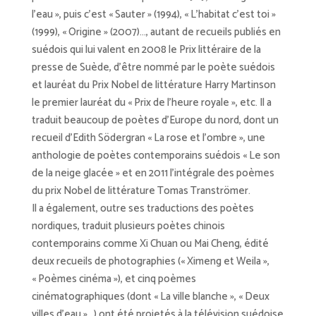
l’eau », puis c’est « Sauter » (1994), « L’habitat c’est toi »
(1999), « Origine » (2007)…, autant de recueils publiés en
suédois qui lui valent en 2008 le Prix littéraire de la
presse de Suède, d’être nommé par le poète suédois
et lauréat du Prix Nobel de littérature Harry Martinson
le premier lauréat du « Prix de l’heure royale », etc. Il a
traduit beaucoup de poètes d’Europe du nord, dont un
recueil d’Edith Södergran « La rose et l’ombre », une
anthologie de poètes contemporains suédois « Le son
de la neige glacée » et en 2011 l’intégrale des poèmes
du prix Nobel de littérature Tomas Tranströmer.
Il a également, outre ses traductions des poètes
nordiques, traduit plusieurs poètes chinois
contemporains comme Xi Chuan ou Mai Cheng, édité
deux recueils de photographies (« Ximeng et Weila »,
« Poèmes cinéma »), et cinq poèmes
cinématographiques (dont « La ville blanche », « Deux
villes d’eau »…) ont été projetés à la télévision suédoise