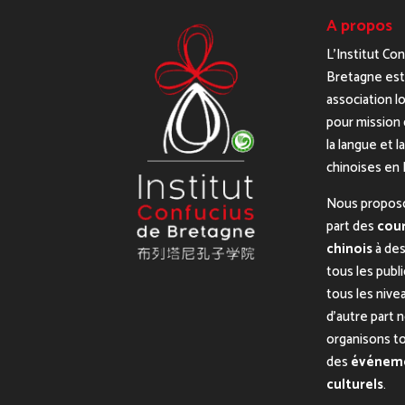
A propos
L’Institut Co
Bretagne est
association lo
pour mission 
la langue et l
chinoises en
Nous propos
part des
cour
chinois
à des
tous les publ
tous les nive
d’autre part 
organisons t
des
événem
culturels
.