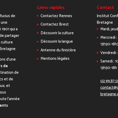
Liens rapides
Contact
nfucius de
Contactez Rennes
Institut Con
 une
Bretagne
Contactez Brest
i 1901 qui a
Mardi, jeud
Découvrir la culture
de partager
Mercredi :
Découvrir la langue
a culture
13h30-18h
 Bretagne.
Antenne du finistère
Vendredi :
Mentions légales
ons d’une
Samedi : 1
s de
13h30-18h
tination de
ics et de
02.99.87.
aux, et
contact@c
nous
bretagne.
oute l’année
ents