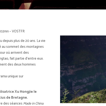
– 102mn – VOSTFR
u depuis plus de 20 ans. La vie
itué au sommet des montagnes
jour où arrivent des
tao, fait partie d’entre eux.
nement des deux hommes
rama unique sur
lisatrice Xu Hongjie le
ucius de Bretagne.
dre des séances
Made in China
.