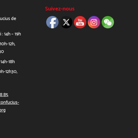
Suivez-nous
fucius de
i : 14h – 19h
 10h-12h,
30
 14h-18h
0h-12h30,
08.85
onfucius-
org