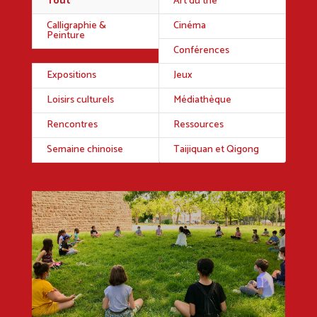
Tout
Art du thé
Calligraphie &
Cinéma
Peinture
Conférences
Expositions
Jeux
Loisirs culturels
Médiathèque
Rencontres
Ressources
Semaine chinoise
Taijiquan et Qigong