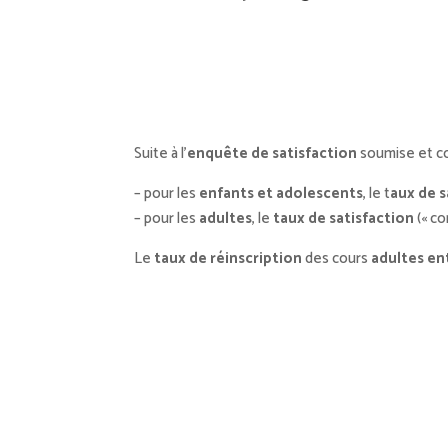
Suite à l’
enquête de satisfaction
soumise et co
– pour les
enfants et adolescents
, le t
aux de s
– pour les
adultes
, le
taux de satisfaction
(« co
Le
taux de réinscription
des cours
adultes
en