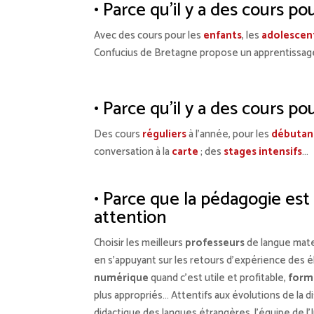
• Parce qu’il y a des cours p
Avec des cours pour les
enfants
, les
adolescen
Confucius de Bretagne propose un apprentissag
• Parce qu’il y a des cours p
Des cours
réguliers
à l’année, pour les
débutan
conversation à la
carte
; des
stages intensifs
…
• Parce que la pédagogie est
attention
Choisir les meilleurs
professeurs
de langue mater
en s’appuyant sur les retours d’expérience des él
numérique
quand c’est utile et profitable,
form
plus appropriés… Attentifs aux évolutions de la di
didactique des langues étrangères, l’équipe de l’I