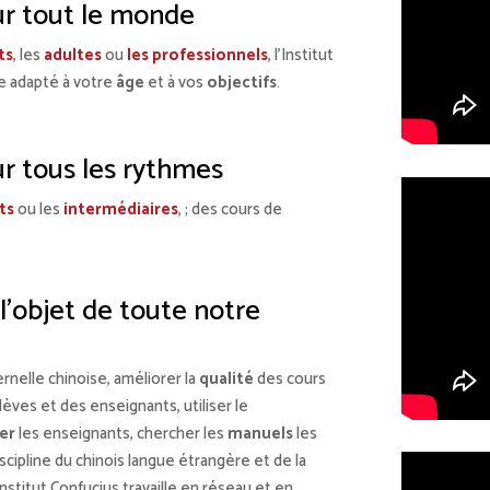
our tout le monde
ts
, les
adultes
ou
les professionnels
, l’Institut
e adapté à votre
âge
et à vos
objectifs
.
our tous les rythmes
ts
ou les
intermédiaires
, ; des cours de
 l’objet de toute notre
nelle chinoise, améliorer la
qualité
des cours
èves et des enseignants, utiliser le
er
les enseignants, chercher les
manuels
les
scipline du chinois langue étrangère et de la
nstitut Confucius travaille en réseau et en