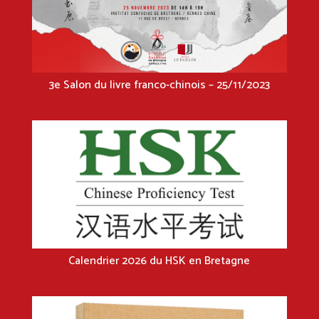
3e Salon du livre franco-chinois – 25/11/2023
Calendrier 2026 du HSK en Bretagne