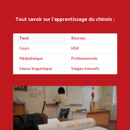
Tout savoir sur l’apprentissage du chinois :
Tout
Bourses
Cours
HSK
Médiathèque
Professionnels
Séjour linguistique
Stages intensifs