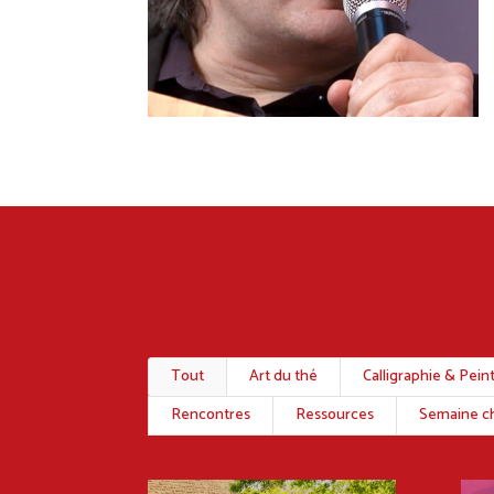
Tout
Art du thé
Calligraphie & Pein
Rencontres
Ressources
Semaine ch