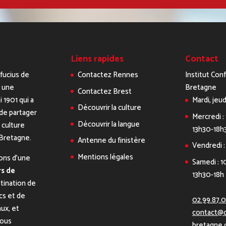
Liens rapides
Contact
nfucius de
Contactez Rennes
Institut Con
 une
Bretagne
Contactez Brest
i 1901 qui a
Mardi, jeud
Découvrir la culture
de partager
Mercredi :
Découvrir la langue
a culture
13h30-18h
 Bretagne.
Antenne du finistère
Vendredi :
Mentions légales
ons d’une
Samedi : 1
s de
13h30-18h
tination de
ics et de
02.99.87.
aux, et
contact@c
nous
bretagne.