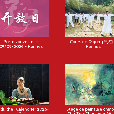
Portes ouvertes –
Cours de Qigong 气功 
05/09/2026 – Rennes
Rennes
 du thé : Calendrier 2026-
Stage de peinture chino
2027
Chu Teh-Chun avec Wa