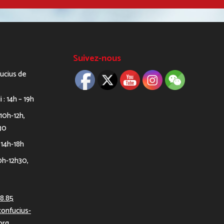
Suivez-nous
fucius de
i : 14h – 19h
 10h-12h,
30
 14h-18h
0h-12h30,
08.85
onfucius-
org