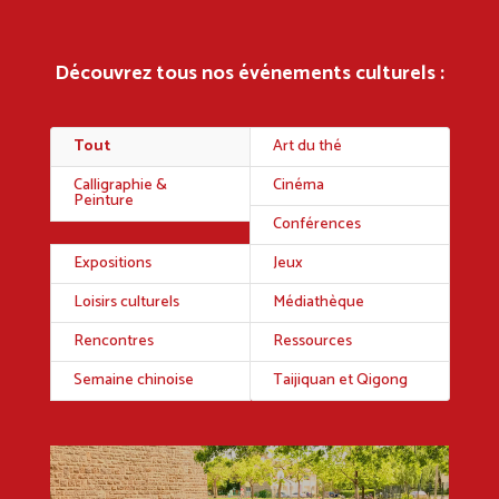
Découvrez tous nos événements culturels :
Tout
Art du thé
Calligraphie &
Cinéma
Peinture
Conférences
Expositions
Jeux
Loisirs culturels
Médiathèque
Rencontres
Ressources
Semaine chinoise
Taijiquan et Qigong