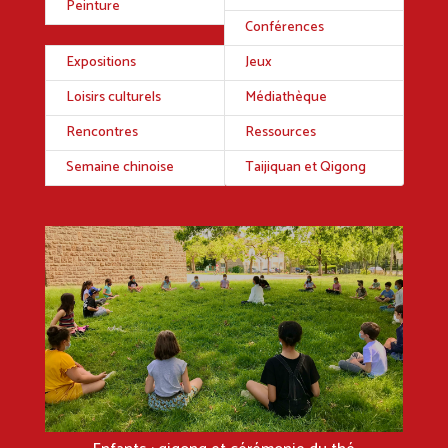
Peinture
Conférences
Expositions
Jeux
Loisirs culturels
Médiathèque
Rencontres
Ressources
Semaine chinoise
Taijiquan et Qigong