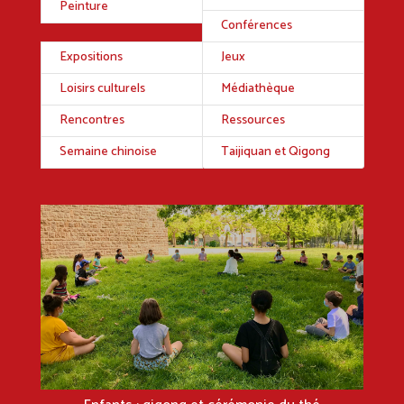
Peinture
Conférences
Expositions
Jeux
Loisirs culturels
Médiathèque
Rencontres
Ressources
Semaine chinoise
Taijiquan et Qigong