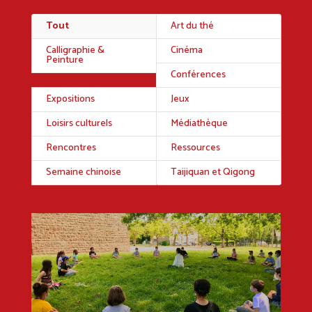
Tout
Art du thé
Calligraphie &
Cinéma
Peinture
Conférences
Expositions
Jeux
Loisirs culturels
Médiathèque
Rencontres
Ressources
Semaine chinoise
Taijiquan et Qigong