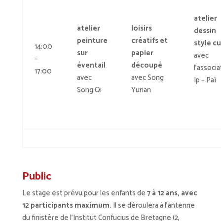
atelier
atelier
loisirs
dessin
peinture
créatifs et
style c
14:00
sur
papier
avec
–
éventail
découpé
l’associa
17:00
avec
avec Song
Ip – Paï
Song Qi
Yunan
Public
Le stage est prévu pour les enfants de
7 à 12 ans, avec
12 participants maximum.
Il se déroulera à l’antenne
du finistère de l’Institut Confucius de Bretagne (2,