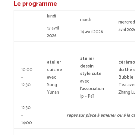
Le programme
lundi
mardi
mercredi
13 avril
avril 202
14 avril 2026
2026
atelier
atelier
cérémo
dessin
10:00
cuisine
du thé 
style cute
–
avec
Bubble
avec
12:30
Song
Tea
ave
l’association
Yunan
Zhang L
Ip – Paï
12:30
–
repas sur place à amener ou à la c
14:00