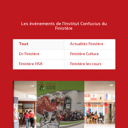
Les événements de l’Institut Confucius du
Finistère
Tout
Actualités Finistère
En Finistère
Finistère Culture
Finistère HSK
Finistère les cours