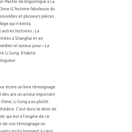
un Master de linguistique à La
Chine (L’histoire fabuleuse du
nouvelles et plusieurs pièces
lage qui n’exista
autres histoires ; La
ntées à Shanghai et en
omédien et auteur pour « La
é Li Song. Il habite
blogueur.
pour écrire un livre témoignage
il des ans un acteur important
a Chine, Li Song a eu plutôt
théâtre. C’est donc le désir de
c qui est à l’origine de ce
faire de son témoignage un
ujets qui lui tiennent à cœur