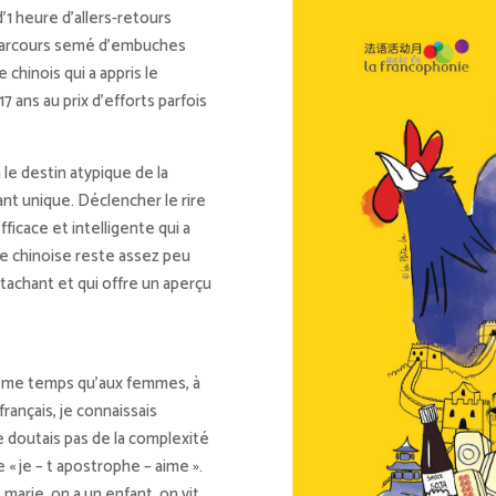
’1 heure d’allers-retours
e parcours semé d’embuches
 chinois qui a appris le
 17 ans au prix d’efforts parfois
le destin atypique de la
ant unique. Déclencher le rire
ficace et intelligente qui a
ture chinoise reste assez peu
ttachant et qui offre un aperçu
 même temps qu’aux femmes, à
n français, je connaissais
e doutais pas de la complexité
« je – t apostrophe – aime ».
e marie, on a un enfant, on vit,