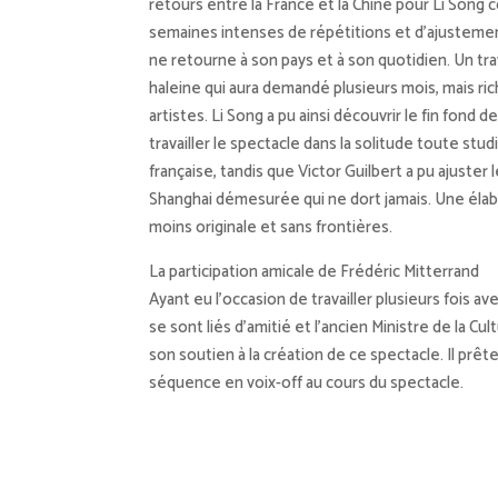
retours entre la France et la Chine pour Li Song
semaines intenses de répétitions et d’ajusteme
ne retourne à son pays et à son quotidien. Un tr
haleine qui aura demandé plusieurs mois, mais ri
artistes. Li Song a pu ainsi découvrir le fin fond 
travailler le spectacle dans la solitude toute st
française, tandis que Victor Guilbert a pu ajuster
Shanghai démesurée qui ne dort jamais. Une élab
moins originale et sans frontières.
La participation amicale de Frédéric Mitterrand
Ayant eu l’occasion de travailler plusieurs fois 
se sont liés d’amitié et l’ancien Ministre de la Cu
son soutien à la création de ce spectacle. Il prê
séquence en voix-off au cours du spectacle.