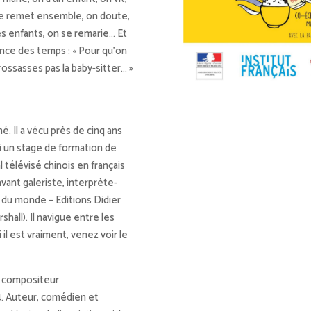
 se remet ensemble, on doute,
es enfants, on se remarie… Et
ance des temps : « Pour qu’on
rossasses pas la baby-sitter… »
né. Il a vécu près de cinq ans
ivi un stage de formation de
l télévisé chinois en français
vant galeriste, interprète-
s du monde – Editions Didier
all). Il navigue entre les
il est vraiment, venez voir le
t compositeur
14. Auteur, comédien et