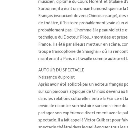
musicien, diplômé du Cours Florent et titulaire d’
Sorbonne, il a écrit un roman humoristique sur la 
Français insouciant devenu Chinois insurgé), des 
de théâtre, (L’histoire probablement vraie d’un vil
probablement pas ; L’homme à la peau violette et 
technique du Docteur Pilou…) montées et prése
France. Il a été par ailleurs metteur en scène, c
troupe francophone de Shanghai » où il a rencontr
maintenant à Paris et travaille comme auteur et 
AUTOUR DU SPECTACLE
Naissance du projet
Après avoir été sollicité par un éditeur français 
sur son parcours atypique de Chinois devenu au f
dans les relations culturelles entre la France et l
envie de raconter son histoire sur une scène de 
partager son expérience directement avec le publi
spectacle. Il a fait appel à Victor Guilbert pour 
spectacle théâtral dans lequel évoquer tous les s