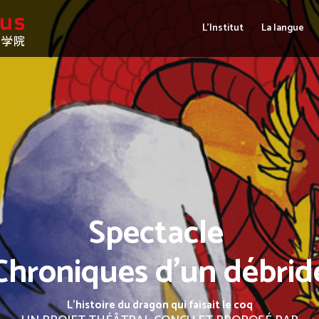
L’Institut
La langue
Spectacle
Chroniques d’un débrid
L’histoire du dragon qui faisait le coq