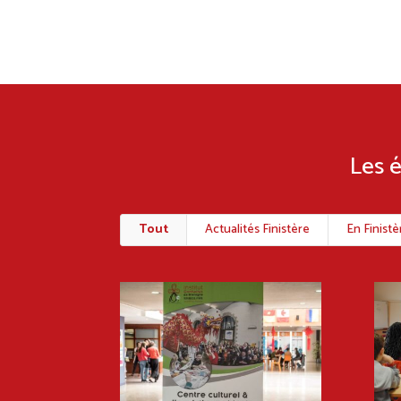
Les é
Tout
Actualités Finistère
En Finistè