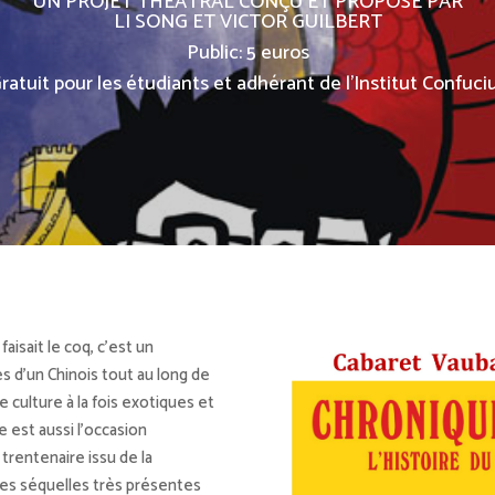
UN PROJET THÉÂTRAL CONÇU ET PROPOSÉ PAR
LI SONG ET VICTOR GUILBERT
Public: 5 euros
ratuit pour les étudiants et adhérant de l’Institut Confuci
faisait le coq, c’est un
s d’un Chinois tout au long de
 culture à la fois exotiques et
e est aussi l’occasion
 trentenaire issu de la
 les séquelles très présentes