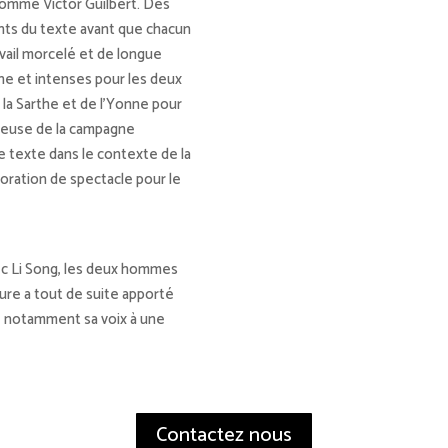
 comme Victor Guilbert. Des
nts du texte avant que chacun
avail morcelé et de longue
che et intenses pour les deux
de la Sarthe et de l’Yonne pour
udieuse de la campagne
 le texte dans le contexte de la
oration de spectacle pour le
avec Li Song, les deux hommes
lture a tout de suite apporté
te notamment sa voix à une
Contactez nous