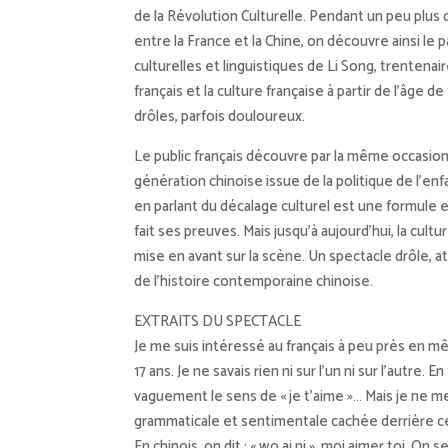
de la Révolution Culturelle. Pendant un peu plus d
entre la France et la Chine, on découvre ainsi l
culturelles et linguistiques de Li Song, trentenaire
français et la culture française à partir de l’âge de
drôles, parfois douloureux.
Le public français découvre par la même occasion 
génération chinoise issue de la politique de l’enf
en parlant du décalage culturel est une formule ef
fait ses preuves. Mais jusqu’à aujourd’hui, la cul
mise en avant sur la scène. Un spectacle drôle, a
de l’histoire contemporaine chinoise.
EXTRAITS DU SPECTACLE
Je me suis intéressé au français à peu près en
17 ans. Je ne savais rien ni sur l’un ni sur l’autre. E
vaguement le sens de « je t’aime »… Mais je ne m
grammaticale et sentimentale cachée derrière ce 
En chinois, on dit : « wo ai ni », moi aimer toi. On s