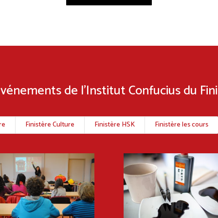
vénements de l’Institut Confucius du Fin
re
Finistère Culture
Finistère HSK
Finistère les cours