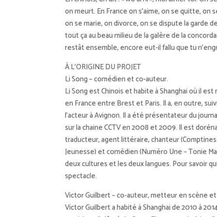
on meurt. En France on s’aime, on se quitte, on
on se marie, on divorce, on se dispute la garde d
tout ça au beau milieu de la galère de la concord
restât ensemble, encore eut-il fallu que tu n’eng
À L’ORIGINE DU PROJET
Li Song – comédien et co-auteur.
Li Song est Chinois et habite à Shanghai où il est 
en France entre Brest et Paris. Il a, en outre, su
l’acteur à Avignon. Il a été présentateur du journa
sur la chaine CCTV en 2008 et 2009. Il est doréna
traducteur, agent littéraire, chanteur (Comptine
Jeunesse) et comédien (Numéro Une – Tonie Marsh
deux cultures et les deux langues. Pour savoir qui 
spectacle.
Victor Guilbert – co-auteur, metteur en scène e
Victor Guilbert a habité à Shanghai de 2010 à 20