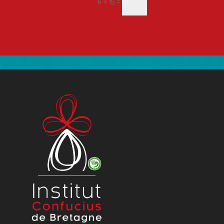
Envoi
=
6 + 15