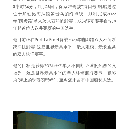
8小时34分，11月26日，徐京坤驾驶“海口号”帆船越过
位于加勒比海瓜德罗普岛的终点线，顺利完成2022
年“朗姆路”单人跨大西洋帆船赛，成为该项赛事自1978
年起首位入选并完赛的中国选手。
他目前正在Port La Foret备战2023年咖啡路双人不间断
跨洋帆船赛, 这是世界最高水平、最大规模、最长距离
的双人跨洋赛事。
他的目标是获得2024旺代单人不间断环球帆船赛的入
场券，这是世界最高水平的单人环球航海赛事，被称
为“海上的珠穆朗玛峰”，至今还未曾有中国船长入选。