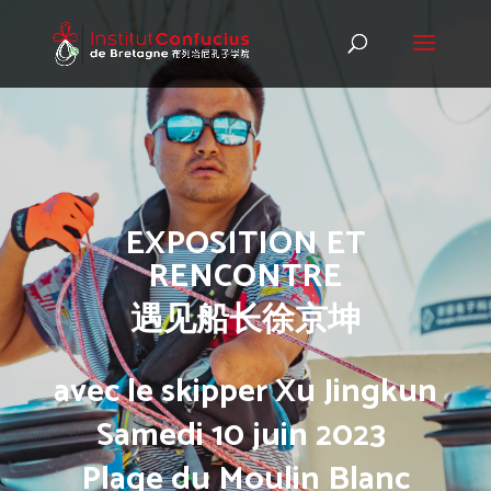
EXPOSITION ET
RENCONTRE
遇见船长徐京坤
avec le skipper Xu Jingkun
Samedi 10 juin 2023
Plage du Moulin Blanc