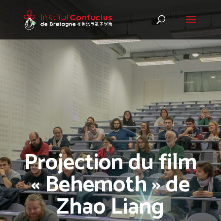
Projection du film
« Behemoth » de
Zhao Liang