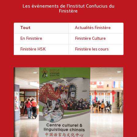
Les événements de l’Institut Confucius du
Finistère
Tout
Actualités Finistère
En Finistère
Finistère Culture
Finistère HSK
Finistère les cours