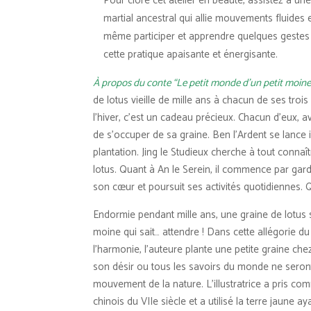
Pour clore cet atelier en beauté, assistez à une
martial ancestral qui allie mouvements fluides
même participer et apprendre quelques gestes 
cette pratique apaisante et énergisante.
À propos du conte “Le petit monde d’un petit moine
de lotus vieille de mille ans à chacun de ses trois
l’hiver, c’est un cadeau précieux. Chacun d’eux, 
de s’occuper de sa graine. Ben l’Ardent se lanc
plantation. Jing le Studieux cherche à tout connaît
lotus. Quant à An le Serein, il commence par gar
son cœur et poursuit ses activités quotidiennes. Q
Endormie pendant mille ans, une graine de lotus s
moine qui sait… attendre ! Dans cette allégorie d
l’harmonie, l’auteure plante une petite graine ch
son désir ou tous les savoirs du monde ne seront 
mouvement de la nature. L’illustratrice a pris 
chinois du VIIe siècle et a utilisé la terre jaune a