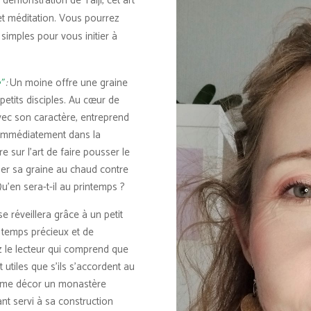
 démonstration de Taiji, cet art
 et méditation. Vous pourrez
simples pour vous initier à
”
:
Un moine offre une graine
 petits disciples. Au cœur de
avec son caractère, entreprend
e immédiatement dans la
re sur l’art de faire pousser le
der sa graine au chaud contre
u’en sera-t-il au printemps ?
e réveillera grâce à un petit
u temps précieux et de
ez le lecteur qui comprend que
utiles que s’ils s’accordent au
comme décor un monastère
yant servi à sa construction