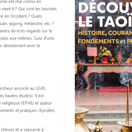
aoïsme est mal connu en
 vient-il ? Qui sont les taoïstes
ivé en Occident ? Quels
quan, qigong, médecine, etc. ?
vers de trois regards sur le
taoïstes eux-mêmes.
Suivi d’une
r directement avec le
ercheur associé au GSRL
s hautes études). Il est
e religieuse (EPHE) et auteur
ements et pratiques (Eyrolles,
 chinois et a séjourné à