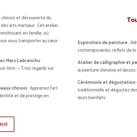
 chinois et découverte du
Tou
des arts martiaux : Cet atelier
richissant en famille, où
our vous transporter au cœur
Exposition de peinture
: Ad
contemporaines, reflets de la 
avec Marc Lebranchu
:
Atelier de calligraphie et p
ous titre : « Trois regards sur
la peinture chinoise et laissez 
Cérémonie et dégustation 
ceaux chinois
: Apprenez l’art
traditionnelle et dégustez des
identité et de prestige en
leurs bienfaits.
aux