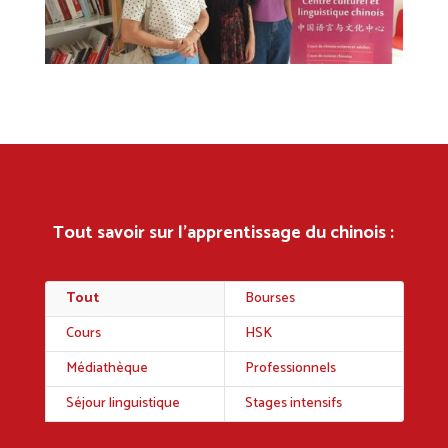
Tout savoir sur l’apprentissage du chinois :
Tout
Bourses
Cours
HSK
Médiathèque
Professionnels
Séjour linguistique
Stages intensifs