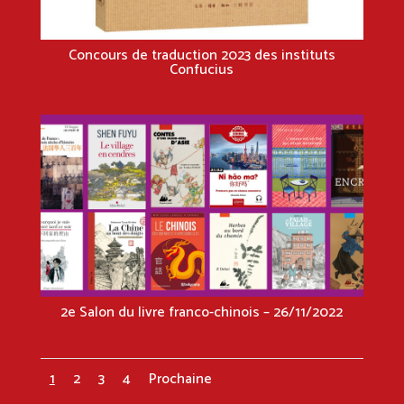
Concours de traduction 2023 des instituts
Confucius
2e Salon du livre franco-chinois – 26/11/2022
1
2
3
4
Prochaine