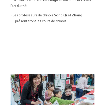
•
La maîtresse du thé
Ma Ningwei
vous fera découvrir
l’art du thé
•
Les professeurs de chinois
Song Qi
et
Zhang
Lu
présenteront les cours de chinois