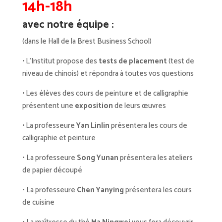
14h-18h
avec notre équipe :
(dans le Hall de la Brest Business School)
• L’Institut propose des
tests de placement
(test de
niveau de chinois) et répondra à toutes vos questions
• Les élèves des cours de peinture et de calligraphie
présentent une
exposition
de leurs œuvres
• La professeure
Yan Linlin
présentera les cours de
calligraphie et peinture
•
La professeure
Song Yunan
présentera les ateliers
de papier découpé
•
La professeure
Chen Yanying
présentera les cours
de cuisine