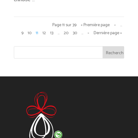
Page 11 sur 39
« Première page
«
…
9
10
11
12
13
…
20
30
…
»
Dernière page »