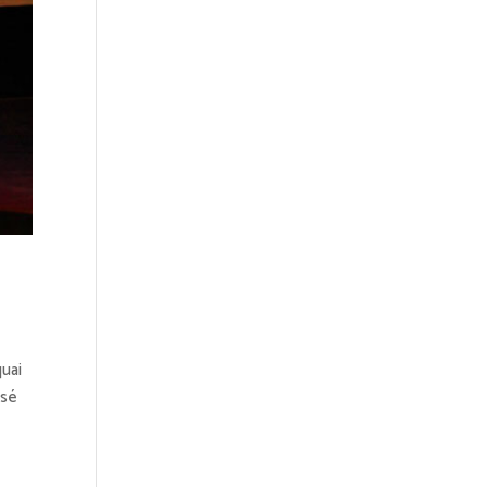
quai
osé