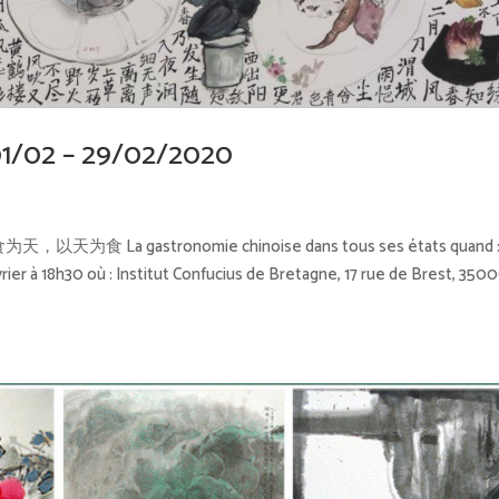
 01/02 – 29/02/2020
 以食为天，以天为食 La gastronomie chinoise dans tous ses états quand :
vrier à 18h30 où : Institut Confucius de Bretagne, 17 rue de Brest, 350