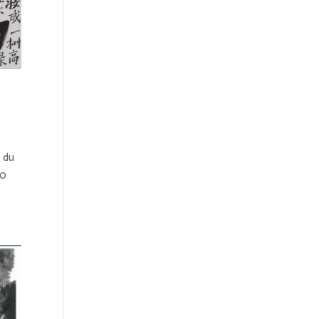
 du
00